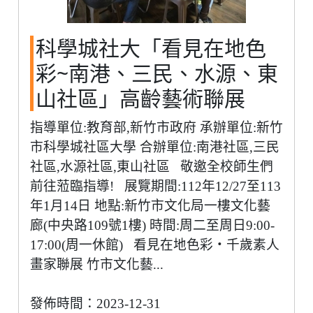
科學城社大「看見在地色
彩~南港、三民、水源、東
山社區」高齡藝術聯展
指導單位:教育部,新竹市政府 承辦單位:新竹
市科學城社區大學 合辦單位:南港社區,三民
社區,水源社區,東山社區 敬邀全校師生們
前往蒞臨指導! 展覽期間:112年12/27至113
年1月14日 地點:新竹市文化局一樓文化藝
廊(中央路109號1樓) 時間:周二至周日9:00-
17:00(周一休館) 看見在地色彩・千歲素人
畫家聯展 竹市文化藝...
發佈時間：2023-12-31