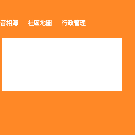
音相簿
社區地圖
行政管理
今日訪客人數：372
昨日訪客人數：829
本月訪客人數：7607
上月訪客人數：42636
今年訪客人數：184130
去年訪客人數：27786