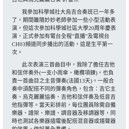
我參加科學城社大烏吉合奏班已一年多
了，期間雖隨妙妙老師參加一些小型活動表
演，但這次參加科學城社區大學20周年慶表
演，正式參加有電台全程”直播”及電視台
CH03頻道同步播出的活動，這是生平第一
次。
此次表演三首曲目中，我除了擔任吉他
和弦伴奏外(一支小雨傘、橄欖項鍊)，也負
責一首曲目之主音彈奏(法國13天)。一般合
奏中須配搭不同的彈奏角色，包含：吉它主
奏、烏克麗麗協奏、吉他和弦伴奏及低音吉
他指彈等。當天彩排前，每位團員除需自備
樂器、譜架、樂譜、調音器及移調器等，同
時也測試各樂器插電後配搭混音器或揚聲器