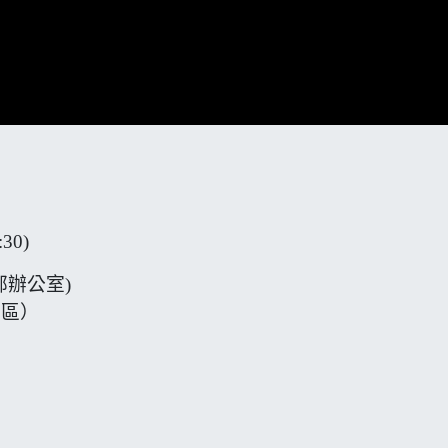
30)
部辦公室)
學區）