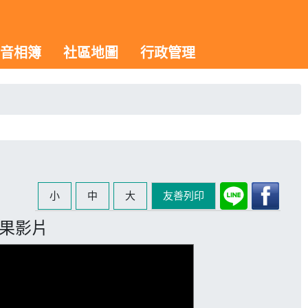
音相簿
社區地圖
行政管理
小
中
大
友善列印
成果影片