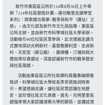
新竹市東區區公所於114年8月30日上午舉
辦「114年社區營造計畫—建功聯里走讀學堂
系列2：探索建功風華~戰爭與和平（遺址）之
旅」，由文化部及新竹市文化局指導，東區區
公所主辦，並由新竹市科學城社區大學承辦。
活動吸引40位社區民眾參與，此次透過走讀方
式實地探訪光明新村、基督教勝利堂、忠貞新
村、天宏宮（蔣公廟）、寡婦樓、汀埔圳與大
煙囪等珍貴遺址，深度認識新竹市的戰爭歷史
與社區風貌。
活動由東區區公所社政課科員羅惠綸開場
致詞，科學城社區大學校長李世英致詞時表
示，希望透過走讀，讓社區民眾認識在地歷
史，並珍惜社區文化資產。首先，光明里里長
趙強率領大家認識清華大學的郵局，並講述清