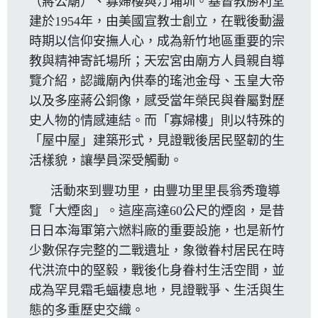
（蔣公廟）、寡婦樓與汀埔圳。基督教勝利堂
建於1954年，由美國宣教士創立，在戰後動盪
時期以信仰安撫人心，成為新竹地區重要的宗
教與精神寄託場所；天宏宮由廟方人員親自導
覽介紹，認識廟內供奉的瑤池金母、玉皇大帝
以及多座蔣公銅像，感受當年榮民與眷屬對歷
史人物的情感連結。而「寡婦樓」則以特殊的
「屋中屋」建築形式，見證戰後居民堅韌的生
活樣貌，讓學員深受觸動。
活動來到豐功里，由豐功里里長翁秀瓊導
覽「大煙囪」。這座高達60公尺的煙囪，是昔
日日本海軍第六燃料廠的重要設施，也是新竹
少數保存完整的二戰遺址，象徵眷村居民在時
代洪流中的堅毅，戰後化身眷村生活空間，並
成為罕見霜毛蝠棲息地，見證戰爭、生活與生
態的多重歷史交織。