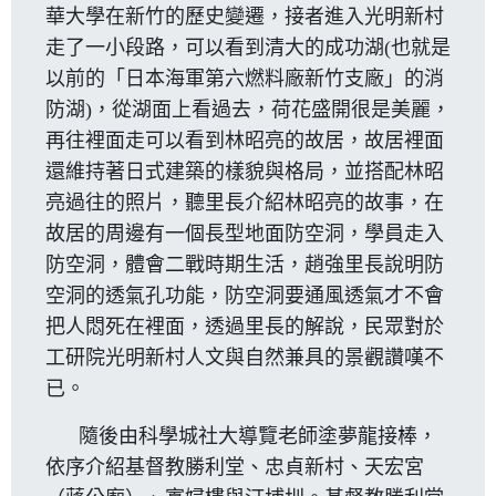
華大學在新竹的歷史變遷，接者進入光明新村
走了一小段路，可以看到清大的成功湖(也就是
以前的「日本海軍第六燃料廠新竹支廠」的消
防湖)，從湖面上看過去，荷花盛開很是美麗，
再往裡面走可以看到林昭亮的故居，故居裡面
還維持著日式建築的樣貌與格局，並搭配林昭
亮過往的照片，聽里長介紹林昭亮的故事，在
故居的周邊有一個長型地面防空洞，學員走入
防空洞，體會二戰時期生活，趙強里長說明防
空洞的透氣孔功能，防空洞要通風透氣才不會
把人悶死在裡面，透過里長的解說，民眾對於
工研院光明新村人文與自然兼具的景觀讚嘆不
已。
隨後由科學城社大導覽老師塗夢龍接棒，
依序介紹基督教勝利堂、忠貞新村、天宏宮