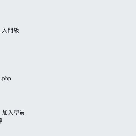
 入門級
x.php
，加入學員
課