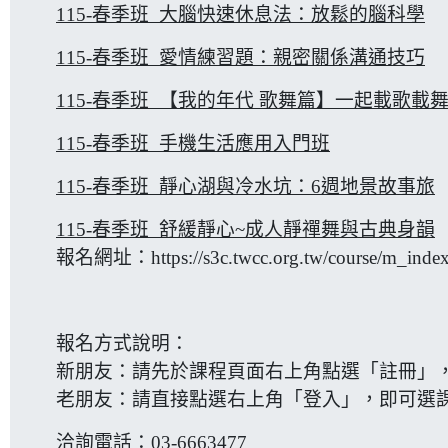
115-春季班 大腦快速休息法：放鬆的腦科學
115-春季班 愛情練習題：親密關係溝通技巧
115-春季班 【我的年代 歌舞篇】一起載歌載舞
115-春季班 手機生活應用入門班
115-春季班 靜心湖與冷水坑：6週地景故事旅
115-春季班 舒緩靜心~成人靜禪舞與古典身韻
報名網址：
https://s3c.twcc.org.tw/course/m_inde
報名方式說明：
新朋友：請先於課程頁面右上角點選「註冊」
老朋友：請直接點選右上角「登入」，即可選
洽詢電話：03-6663477