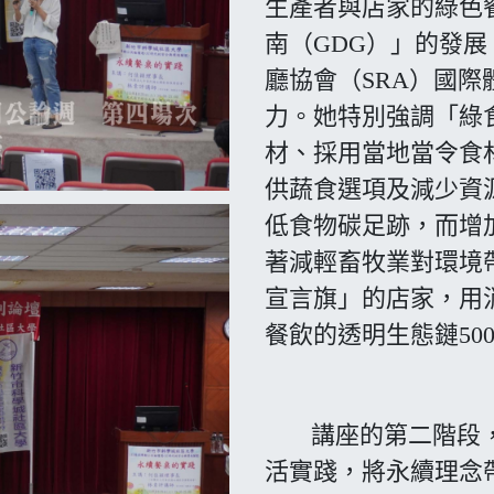
生產者與店家的綠色
南（GDG）」的發展
廳協會（SRA）國
力。她特別強調「綠
材、採用當地當令食
供蔬食選項及減少資
低食物碳足跡，而增
著減輕畜牧業對環境
宣言旗」的店家，用
餐飲的透明生態鏈50
講座的第二階段，
活實踐，將永續理念