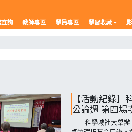
程查詢
教師專區
學員專區
學習收藏
影
【活動紀錄】科
公論週 第四場
科學城社大舉辦「