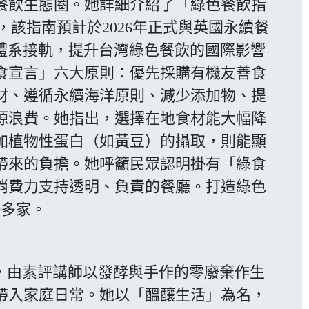
餐飲生態圈。她詳細介紹了「綠色餐飲指
，該指南預計於2026年正式與英國永續餐
際體系接軌，提升台灣綠色餐飲的國際影響
食宣言」六大原則：優先採購有機友善食
材、遵循永續海洋原則、減少添加物、提
源浪費。她指出，選擇在地食材能大幅降
加植物性蛋白（如黃豆）的攝取，則能顯
帶來的負擔。她呼籲民眾認明掛有「綠食
消費力支持透明、負責的餐廳。打造綠色
0多家。
由素評講師以發酵與手作的零廢棄作生
帶入家庭日常。她以「醞釀生活」為名，