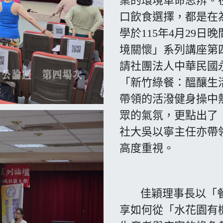
桌的環境革命思辨。
口飲食選擇，都是在
學於115年4月29
境關懷」系列講座第
請社團法人中華民國
「新竹綠餐：醞釀生
帶領的活潑健身操中
眾的氣氛，更點出了
社大吳以寧主任亦帶
高度重視。
佳穎理事長以「餐
享如何從「水花園有